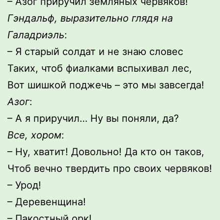
– Азог приручил земляных червяков!
Гэндальф, выразительно глядя на
Галадриэль
:
– Я старый солдат и не знаю словес
Таких, чтоб фиалками вспыхивал лес,
Вот шишкой поджечь – это мы завсегда!
Азог
:
– А я приручил… Ну вы поняли, да?
Все, хором
:
– Ну, хватит! Довольно! Да кто он таков,
Чтоб вечно твердить про своих червяков!
– Урод!
– Деревенщина!
– Пакостный орк!