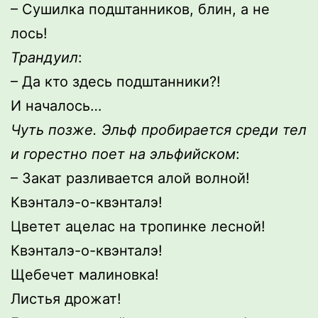
– Сушилка подштанников, блин, а не
лось!
Трандуил
:
– Да кто здесь подштанники?!
И началось…
Чуть позже. Эльф пробирается среди тел
и горестно поет на эльфийском
:
– Закат разливается алой волной!
Квэнталэ-о-квэнталэ!
Цветет ацелас на тропинке лесной!
Квэнталэ-о-квэнталэ!
Щебечет малиновка!
Листья дрожат!