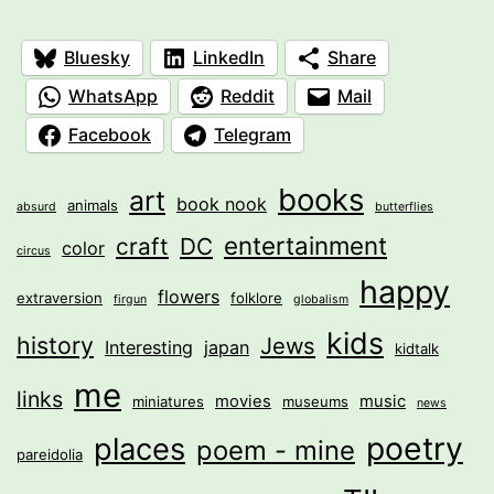
Bluesky
LinkedIn
Share
WhatsApp
Reddit
Mail
Facebook
Telegram
books
art
book nook
animals
absurd
butterflies
entertainment
craft
DC
color
circus
happy
flowers
extraversion
folklore
firgun
globalism
kids
history
Jews
Interesting
japan
kidtalk
me
links
movies
music
miniatures
museums
news
poetry
places
poem - mine
pareidolia