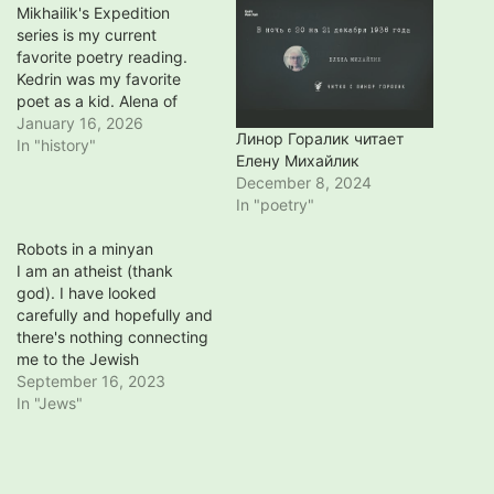
Mikhailik's Expedition
series is my current
favorite poetry reading.
Kedrin was my favorite
poet as a kid. Alena of
Arzamass was a Cossack
January 16, 2026
Линор Горалик читает
or peasant girl married
In "history"
Елену Михайлик
forcibly to an older man.
December 8, 2024
Once widowed Alena
In "poetry"
entered a nunnery where
she became a healer, and,
Robots in a minyan
some claim, a magician
I am an atheist (thank
who could…
god). I have looked
carefully and hopefully and
there's nothing connecting
me to the Jewish
community (except shared
September 16, 2023
history, and my kids'
In "Jews"
names, and shared fears,
and the odd unfulfilled
wish to be connected to a
Jewish community, and of