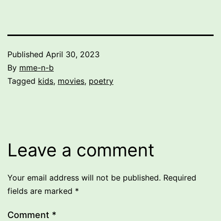
course, an jealously
guarded conviction…
Published
April 30, 2023
By
mme-n-b
Categorized
Tagged
kids
,
movies
,
poetry
as
Uncategorized
Leave a comment
Your email address will not be published.
Required
fields are marked
*
Comment
*