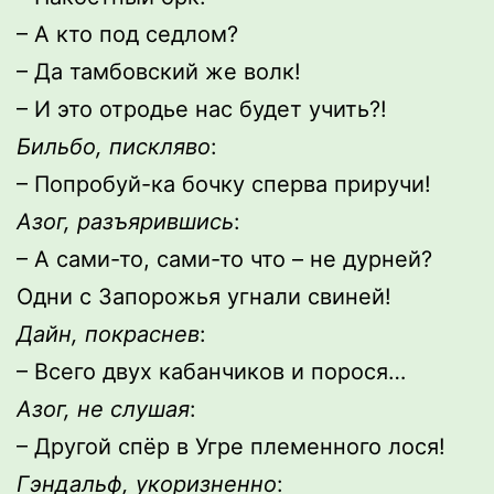
– А кто под седлом?
– Да тамбовский же волк!
– И это отродье нас будет учить?!
Бильбо, пискляво
:
– Попробуй-ка бочку сперва приручи!
Азог, разъярившись
:
– А сами-то, сами-то что – не дурней?
Одни с Запорожья угнали свиней!
Дайн, покраснев
:
– Всего двух кабанчиков и порося…
Азог, не слушая
:
– Другой спёр в Угре племенного лося!
Гэндальф, укоризненно
: