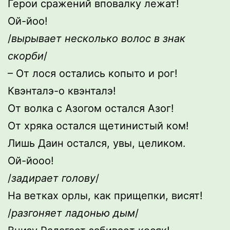
Герои сражений вповалку лежат!
Ой-йоо!
/
вырывает несколько волос в знак
скорби
/
– От лося остались копыто и рог!
Квэнталэ-о квэнталэ!
От волка с Азогом остался Азог!
От хряка остался щетинистый ком!
Лишь Даин остался, увы, целиком.
Ой-йооо!
/
задирает голову
/
На ветках орлы, как прищепки, висят!
/
разгоняет ладонью дым
/