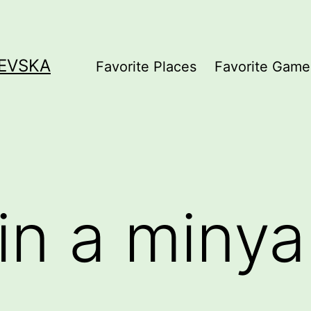
EVSKA
Favorite Places
Favorite Game
in a miny