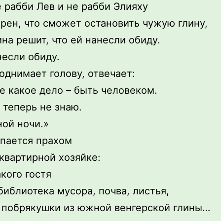
е рабби Лев и не рабби Элияху
ерен, что сможет остановить чужую глину,
ина решит, что ей нанесли обиду.
несли обиду.
однимает голову, отвечает:
е какое дело – быть человеком.
о теперь не знаю.
ой ночи.»
пается прахом
 квартирной хозяйке:
акого гостя
библиотека мусора, почва, листья,
побрякушки из южной венгерской глины…