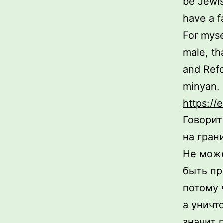
be Jewis
have a f
For mysel
male, th
and Refo
minyan. 
https://
Говорит
на гран
Не мож
быть пр
потому 
а уничт
значит 