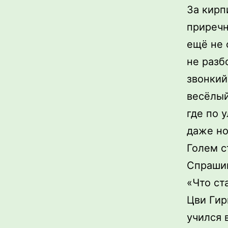
За кирп
приречн
ещё не
не разб
звонкий
весёлый
где по 
даже но
Голем с
Спрашив
«Что ст
Цви Гир
учился 