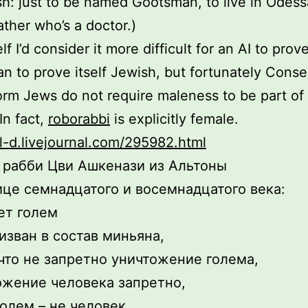
h: just to be named Gootsman, to live in Odess
ather who’s a doctor.)
f I’d consider it more difficult for an AI to prove
an to prove itself Jewish, but fortunately Conse
rm Jews do not require maleness to be part of
In fact,
roborabbi
is explicitly female.
el-d.livejournal.com/295982.html
 рабби Цви Ашкенази из Альтоны
ице семнадцатого и восемнадцатого века:
ет голем
изван в состав миньяна,
что не запретно уничтожение голема,
ожение человека запретно,
голем – не человек