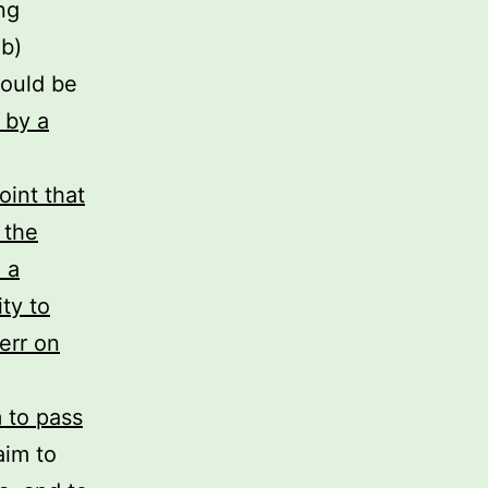
ng
 b)
could be
 by a
int that
 the
 a
ty to
err on
m to pass
aim to