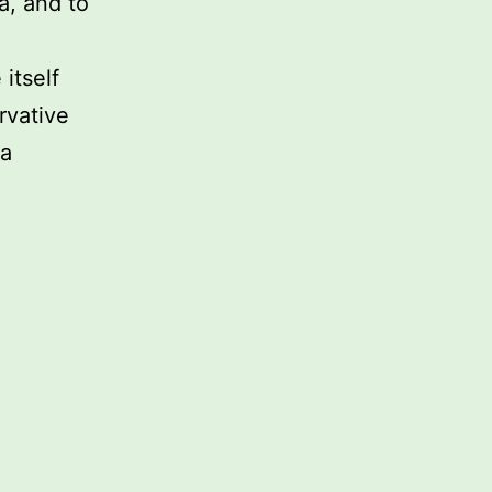
a, and to
 itself
rvative
 a