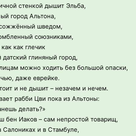
ичной стенкой дышит Эльба,
ый город Альтона,
 сожжённый шведом,
омбленный союзниками,
 как как глечик
 датский глиняный город,
улицам можно ходить без большой опаски,
чью, даже еврейке.
тоит и не дышит – незачем и нечем.
ает рабби Цви пока из Альтоны:
анешь делать?»
ш бен Иаков – сам непростой товарищ,
в Салониках и в Стамбуле,