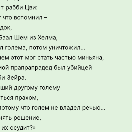
т рабби Цви:
 что вспомнил –
док,
Баал Шем из Хелма,
л голема, потом уничтожил…
лем этот мог стать частью миньяна,
мой прапрапрадед был убийцей
би Зейра,
ший другому голему
ться прахом,
потому что голем не владел речью…
нять решение,
 их осудит?»