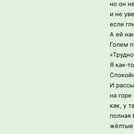
но он н
и не ув
если гл
А ей на
Голем п
«Трудно
Я как-т
Спокойн
И рассы
на горе
как, у т
полная 
жёлтые 