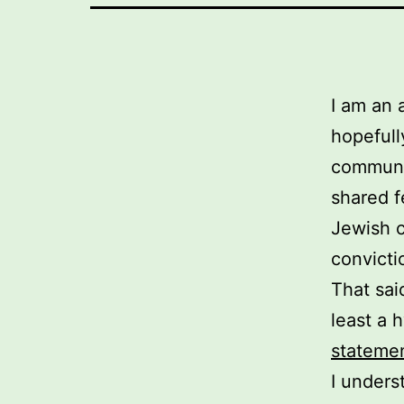
I am an 
hopefull
communit
shared f
Jewish c
convicti
That sai
least a 
statemen
I unders