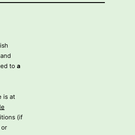
ish
 and
ted to
a
 is at
le
tions (if
 or