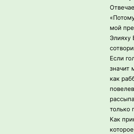
Отвечае
«Потому
мой пре
Элияху 
сотвори
Если го
значит 
как раб
повелев
рассыпа
только 
Как при
которое