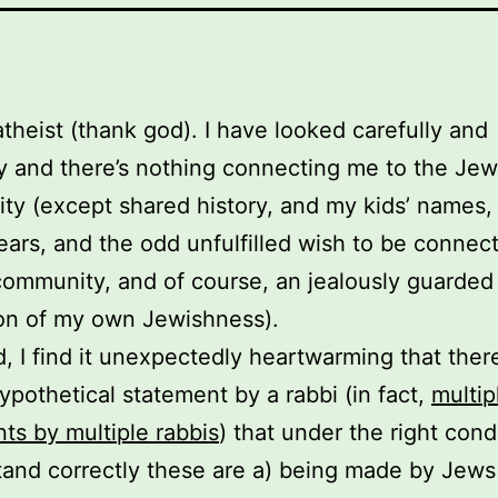
atheist (thank god). I have looked carefully and
y and there’s nothing connecting me to the Jew
y (except shared history, and my kids’ names,
ears, and the odd unfulfilled wish to be connec
ommunity, and of course, an jealously guarded
on of my own Jewishness).
d, I find it unexpectedly heartwarming that there
hypothetical statement by a rabbi (in fact,
multip
ts by multiple rabbis
) that under the right condi
tand correctly these are a) being made by Jews