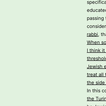
specific
educated
passing 
consider
rabbi
, th
When som
I think 
threshol
Jewish e
treat al
the side
In this 
the Turi